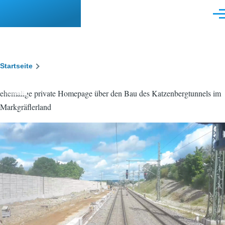
Direkt zum Inhalt
Men
Pfadnavigation
Startseite
ehemalige private Homepage über den Bau des Katzenbergtunnels im
Markgräflerland